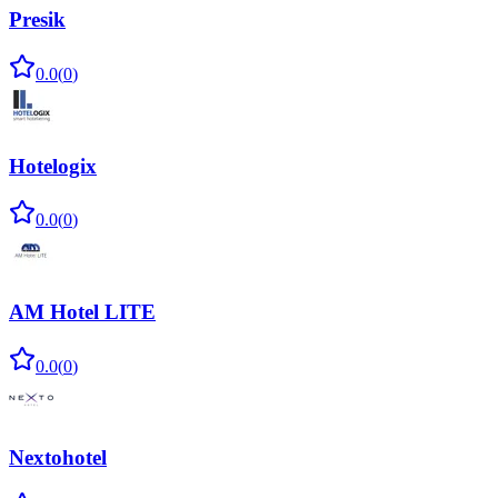
Presik
0.0
(
0
)
Hotelogix
0.0
(
0
)
AM Hotel LITE
0.0
(
0
)
Nextohotel