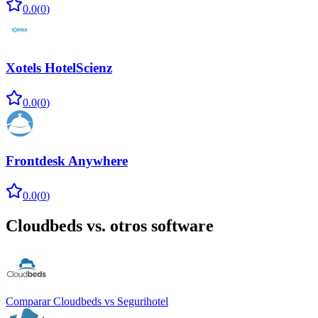
0.0
(
0
)
Xotels HotelScienz
0.0
(
0
)
Frontdesk Anywhere
0.0
(
0
)
Cloudbeds
vs. otros software
Comparar
Cloudbeds
vs
Segurihotel