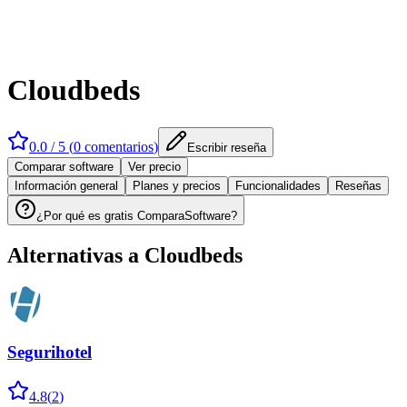
Cloudbeds
0.0
/ 5 (
0
comentarios
)
Escribir reseña
Comparar software
Ver precio
Información general
Planes y precios
Funcionalidades
Reseñas
¿Por qué es gratis ComparaSoftware?
Alternativas a
Cloudbeds
Segurihotel
4.8
(
2
)