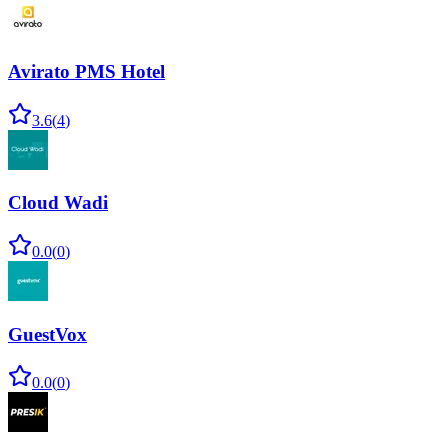
Avirato PMS Hotel
3.6
(
4
)
Cloud Wadi
0.0
(
0
)
GuestVox
0.0
(
0
)