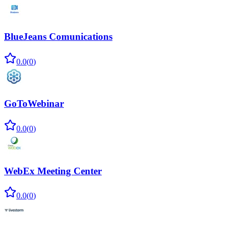
BlueJeans Comunications
0.0
(
0
)
GoToWebinar
0.0
(
0
)
WebEx Meeting Center
0.0
(
0
)