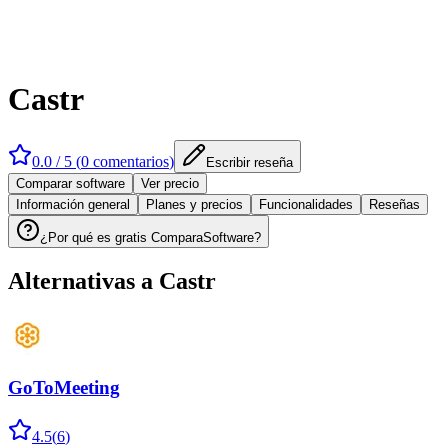
Castr
0.0
/ 5 (
0
comentarios
)
Escribir reseña
Comparar software
Ver precio
Información general
Planes y precios
Funcionalidades
Reseñas
¿Por qué es gratis ComparaSoftware?
Alternativas a
Castr
GoToMeeting
4.5
(
6
)