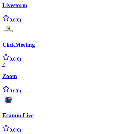
Livestorm
0.0
(
0
)
ClickMeeting
0.0
(
0
)
Z
Zoom
0.0
(
0
)
Ecamm Live
0.0
(
0
)