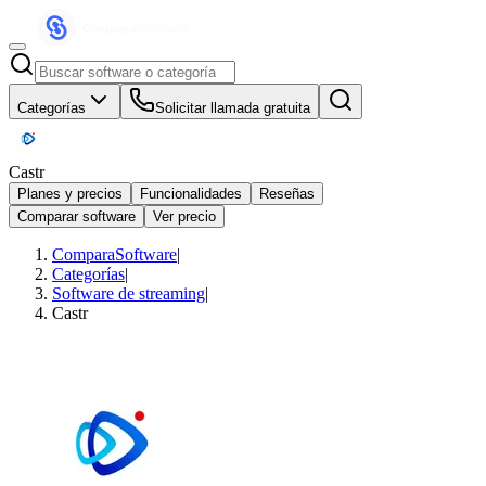
Categorías
Solicitar llamada gratuita
Castr
Planes y precios
Funcionalidades
Reseñas
Comparar software
Ver precio
ComparaSoftware
|
Categorías
|
Software de streaming
|
Castr