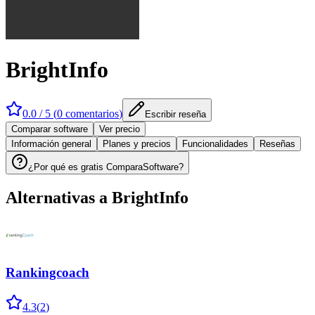
BrightInfo
0.0
/ 5 (
0
comentarios
)
Escribir reseña
Comparar software
Ver precio
Información general
Planes y precios
Funcionalidades
Reseñas
¿Por qué es gratis ComparaSoftware?
Alternativas a
BrightInfo
Rankingcoach
4.3
(
2
)