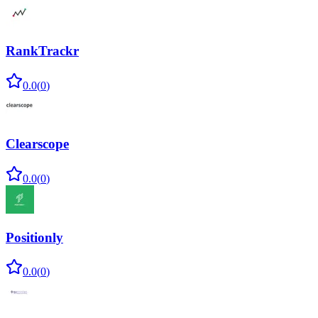
RankTrackr
0.0
(
0
)
Clearscope
0.0
(
0
)
Positionly
0.0
(
0
)