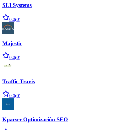
SLI Systems
0.0
(
0
)
Majestic
0.0
(
0
)
Traffic Travis
0.0
(
0
)
Kparser Optimización SEO