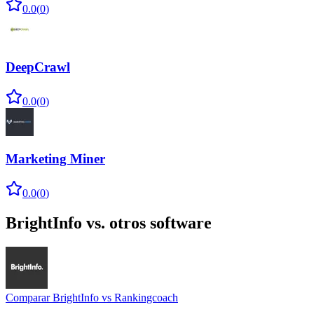
0.0
(
0
)
DeepCrawl
0.0
(
0
)
Marketing Miner
0.0
(
0
)
BrightInfo
vs. otros software
Comparar
BrightInfo
vs
Rankingcoach