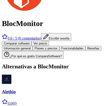
BlocMonitor
0.0
/ 5 (
0
comentarios
)
Escribir reseña
Comparar software
Ver precio
Información general
Planes y precios
Funcionalidades
Reseñas
¿Por qué es gratis ComparaSoftware?
Alternativas a
BlocMonitor
Alethio
0.0
(
0
)