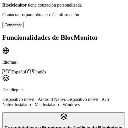
BlocMonitor
tiene cotización personalizada
Contáctanos para obtener más información.
Comenzar
Funcionalidades de
BlocMonitor
Idiomas
:
🇪🇸
Español
🇬🇧
Inglés
Despliegue
:
Dispositivo móvil - Android Nativo
Dispositivo móvil - iOS
Nativo
Instalado - Mac
Instalado - Windows
Características y Funciones
de
Análisis de Blockchain