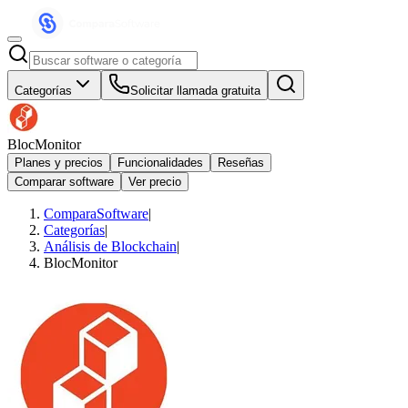
Categorías
Solicitar llamada gratuita
BlocMonitor
Planes y precios
Funcionalidades
Reseñas
Comparar software
Ver precio
ComparaSoftware
|
Categorías
|
Análisis de Blockchain
|
BlocMonitor