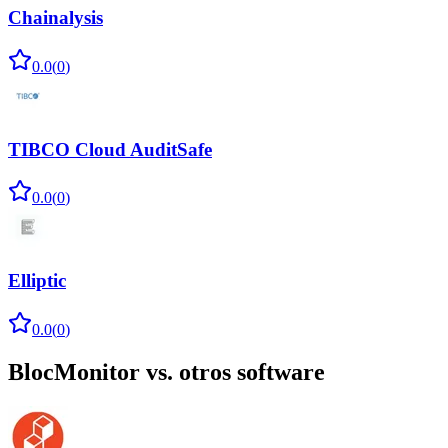
Chainalysis
0.0
(
0
)
TIBCO Cloud AuditSafe
0.0
(
0
)
Elliptic
0.0
(
0
)
BlocMonitor
vs. otros software