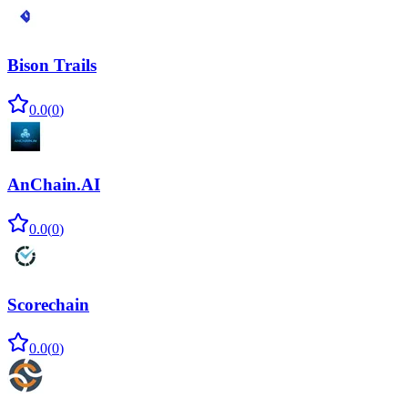
Bison Trails
0.0
(
0
)
AnChain.AI
0.0
(
0
)
Scorechain
0.0
(
0
)