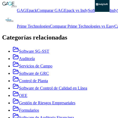
GAGEpack
Comparar
GAGEpack
vs
IndySoft
Indy
Prime Technologies
Comparar
Prime Technologies
vs
EasyC
Categorías relacionadas
Software SG-SST
Auditoría
Servicios de Campo
Software de GRC
Control de Planta
Software de Control de Calidad en Línea
OEE
Gestión de Riesgos Empresariales
Formularios
Software de Auditoria Financiera