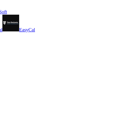
Soft
al
EasyCal