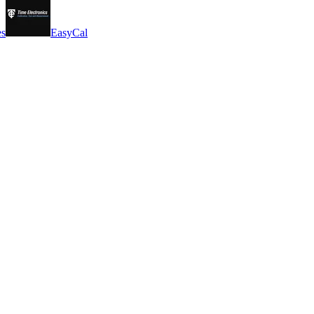
es
EasyCal