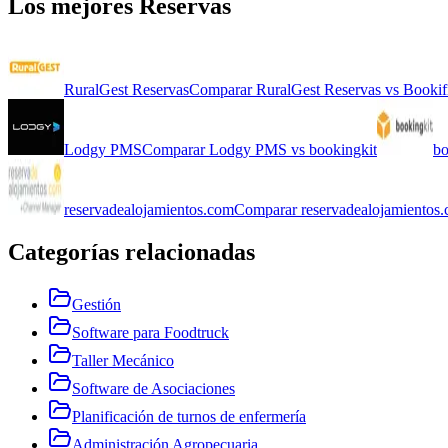
Los mejores
Reservas
RuralGest Reservas
Comparar
RuralGest Reservas
vs
Bookif
Lodgy PMS
Comparar
Lodgy PMS
vs
bookingkit
bo
reservadealojamientos.com
Comparar
reservadealojamientos
Categorías relacionadas
Gestión
Software para Foodtruck
Taller Mecánico
Software de Asociaciones
Planificación de turnos de enfermería
Administración Agropecuaria