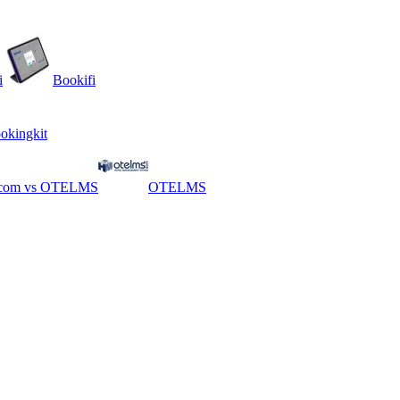
i
Bookifi
okingkit
.com
vs
OTELMS
OTELMS