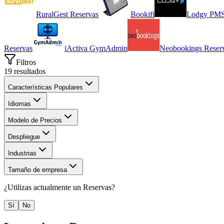
RuralGest Reservas
Bookifi
Lodgy PM
Reservas
iActiva GymAdmin
Neobookings Reser
Filtros
19
resultados
Características Populares
Idiomas
Modelo de Precios
Despliegue
Industrias
Tamaño de empresa
¿Utilizas actualmente un
Reservas
?
Sí
No