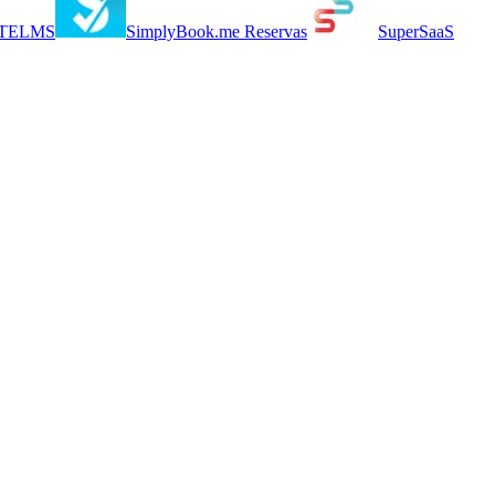
TELMS
SimplyBook.me Reservas
SuperSaaS