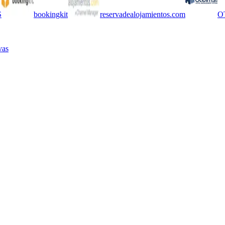
S
bookingkit
reservadealojamientos.com
O
vas