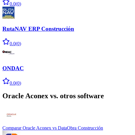
0.0
(
0
)
RutaNAV ERP Construcción
0.0
(
0
)
ONDAC
0.0
(
0
)
Oracle Aconex
vs. otros software
Comparar
Oracle Aconex
vs
DataObra Construcción