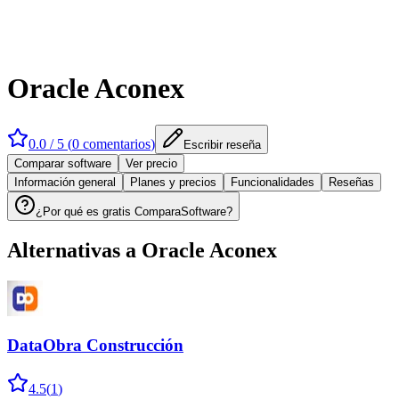
Oracle Aconex
0.0
/ 5 (
0
comentarios
)
Escribir reseña
Comparar software
Ver precio
Información general
Planes y precios
Funcionalidades
Reseñas
¿Por qué es gratis ComparaSoftware?
Alternativas a
Oracle Aconex
DataObra Construcción
4.5
(
1
)