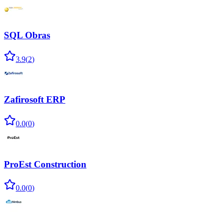
SQL Obras
3.9
(
2
)
Zafirosoft ERP
0.0
(
0
)
ProEst Construction
0.0
(
0
)