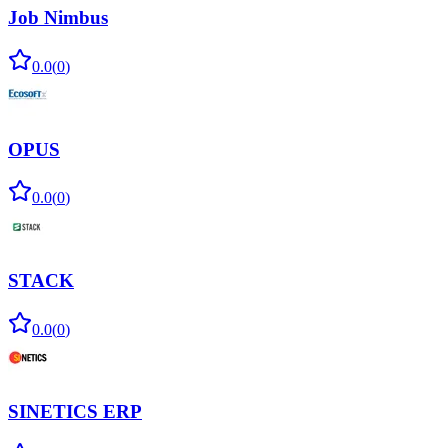
Job Nimbus
0.0
(
0
)
OPUS
0.0
(
0
)
STACK
0.0
(
0
)
SINETICS ERP