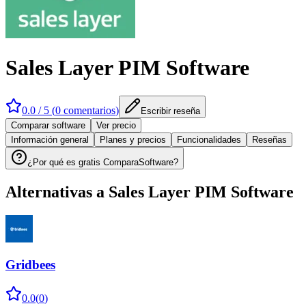
Sales Layer PIM Software
0.0
/ 5 (
0
comentarios
)
Escribir reseña
Comparar software
Ver precio
Información general
Planes y precios
Funcionalidades
Reseñas
¿Por qué es gratis ComparaSoftware?
Alternativas a
Sales Layer PIM Software
Gridbees
0.0
(
0
)