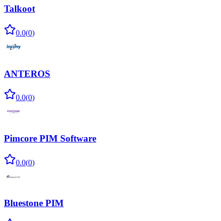
Talkoot
0.0
(
0
)
ANTEROS
0.0
(
0
)
Pimcore PIM Software
0.0
(
0
)
Bluestone PIM