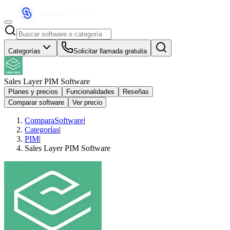
Categorías
Solicitar llamada gratuita
Sales Layer PIM Software
Planes y precios
Funcionalidades
Reseñas
Comparar software
Ver precio
ComparaSoftware
|
Categorías
|
PIM
|
Sales Layer PIM Software