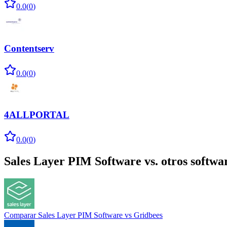
0.0
(
0
)
Contentserv
0.0
(
0
)
4ALLPORTAL
0.0
(
0
)
Sales Layer PIM Software
vs. otros softwa
Comparar
Sales Layer PIM Software
vs
Gridbees