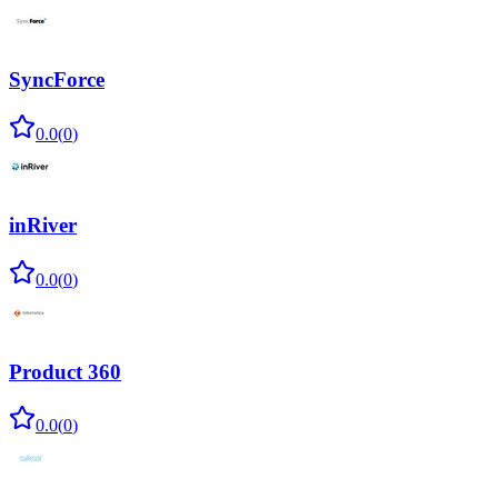
SyncForce
0.0
(
0
)
inRiver
0.0
(
0
)
Product 360
0.0
(
0
)