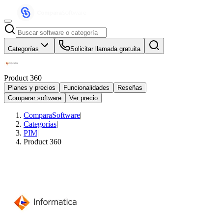
Categorías
Solicitar llamada gratuita
Product 360
Planes y precios
Funcionalidades
Reseñas
Comparar software
Ver precio
ComparaSoftware
|
Categorías
|
PIM
|
Product 360