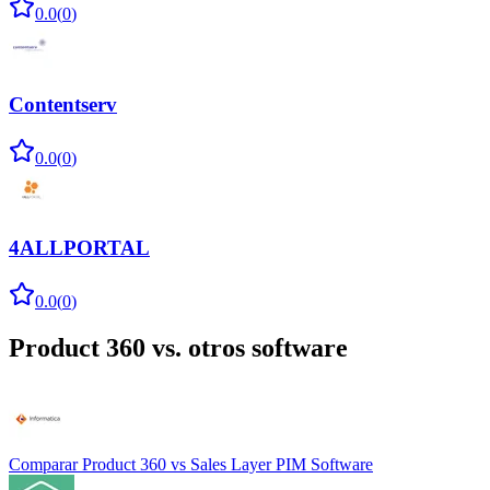
0.0
(
0
)
Contentserv
0.0
(
0
)
4ALLPORTAL
0.0
(
0
)
Product 360
vs. otros software
Comparar
Product 360
vs
Sales Layer PIM Software