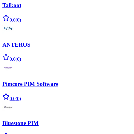
Talkoot
0.0
(
0
)
ANTEROS
0.0
(
0
)
Pimcore PIM Software
0.0
(
0
)
Bluestone PIM