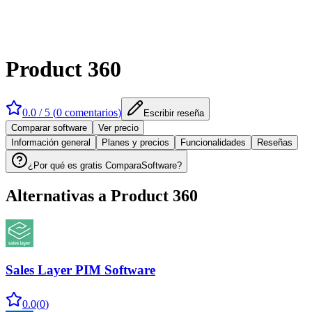
Product 360
0.0
/ 5 (
0
comentarios
)
Escribir reseña
Comparar software
Ver precio
Información general
Planes y precios
Funcionalidades
Reseñas
¿Por qué es gratis ComparaSoftware?
Alternativas a
Product 360
Sales Layer PIM Software
0.0
(
0
)