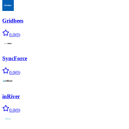
Gridbees
0.0
(
0
)
SyncForce
0.0
(
0
)
inRiver
0.0
(
0
)